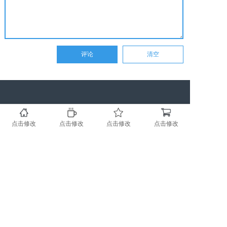
点击修改
点击修改
点击修改
点击修改
万国企业网
Copyright © 2017-2025 重庆诠岸展览展示有限公司 版权所有
渝ICP备17010554号-1
顺企网
黄页88网
友情链接：