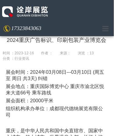
17323843063
2024重庆广告标识、印刷包装产业博览会
首页
时间 ：2023-12-16
作者 ：
来源：
浏览 ：13
服务
分类 ：行业资讯
案例
展会时间：2024年03月08日---03月10日 (周五
至 周日 共3天) 纠错
我们
展会地点：重庆国际博览中心 重庆市渝北区悦
来大道66号 乘车路线
人才
展会面积：20000平米
组织机构承办单位：成都现代德纳展览有限公
新闻
司
联系
重庆，是中华人民共和国中央直辖市、国家中